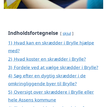
Indholdsfortegnelse
skjul
1)
Hvad kan en skrædder i Brylle hjælpe
med?
2)
Hvad koster en skrædder i Brylle?
3)
Fordele ved at vælge skrædder i Brylle?
4)
Søg efter en dygtig skrædder i de
omkringliggende byer til Brylle?
5)
Oversigt over skræddere i Brylle eller
hele Assens kommune