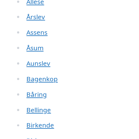
Allese
Årslev
Assens
Åsum
Aunslev
Bagenkop
Båring
Bellinge
Birkende