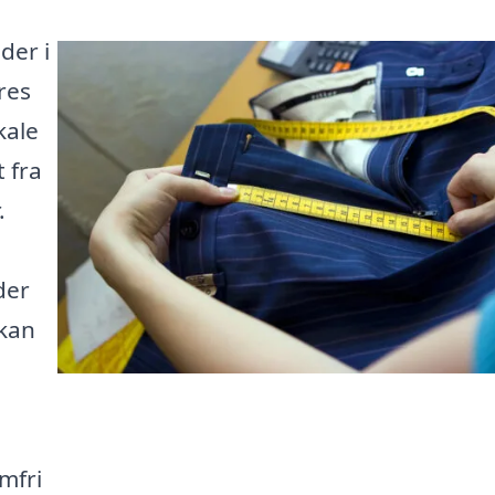
der i
res
kale
 fra
.
der
 kan
mfri