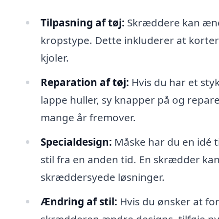
Tilpasning af tøj:
Skræddere kan ændre
kropstype. Dette inkluderer at korte
kjoler.
Reparation af tøj:
Hvis du har et sty
lappe huller, sy knapper på og repare
mange år fremover.
Specialdesign:
Måske har du en idé ti
stil fra en anden tid. En skrædder ka
skræddersyede løsninger.
Ændring af stil:
Hvis du ønsker at for
skrædderen ændre designs, tilføje ny