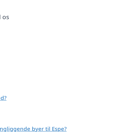
d os
ed?
ngliggende byer til Espe?