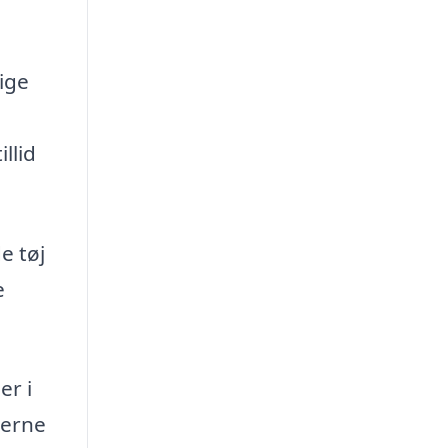
lige
llid
e tøj
e
er i
derne