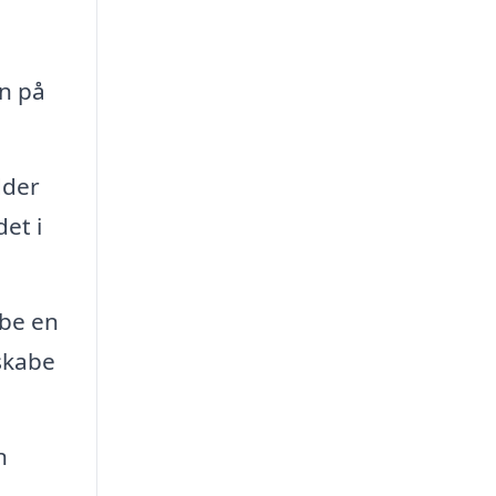
en på
dder
et i
abe en
 skabe
n