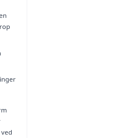
 en
krop
m
inger
orm
r
u ved