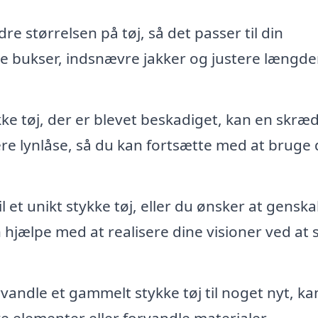
 størrelsen på tøj, så det passer til din
re bukser, indsnævre jakker og justere længd
kke tøj, der er blevet beskadiget, kan en skræ
re lynlåse, så du kan fortsætte med at bruge d
l et unikt stykke tøj, eller du ønsker at gensk
n hjælpe med at realisere dine visioner ved at
vandle et gammelt stykke tøj til noget nyt, ka
e elementer eller forvandle materialer.