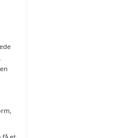
yede
,
 en
orm,
 få et