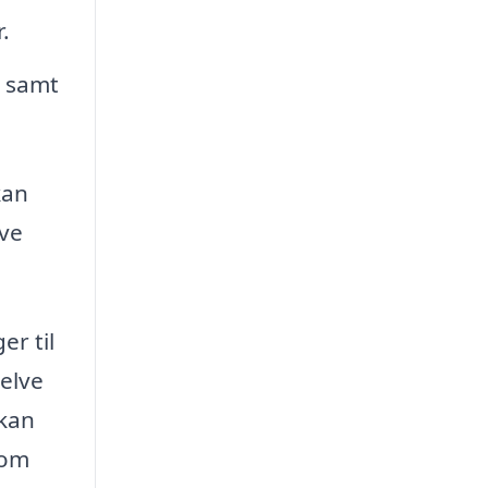
.
, samt
kan
ive
er til
elve
 kan
som