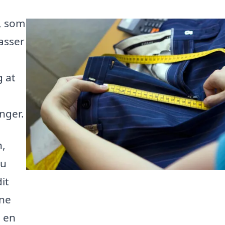
v, som
asser
e
g at
nger.
n,
du
it
rne
e en