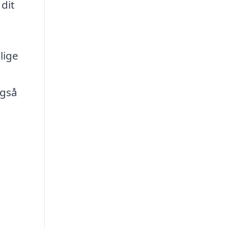
 dit
lige
også