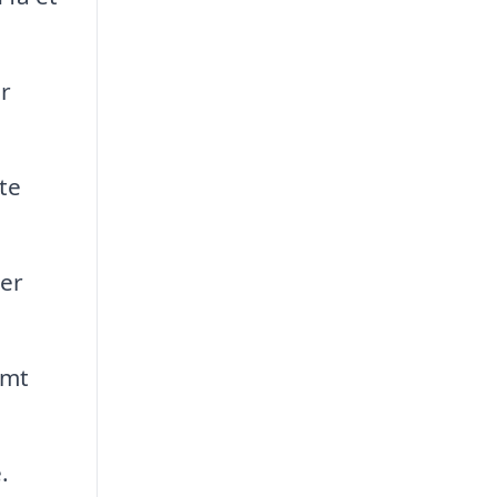
r
te
 er
amt
.