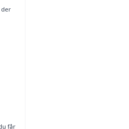
, der
du får