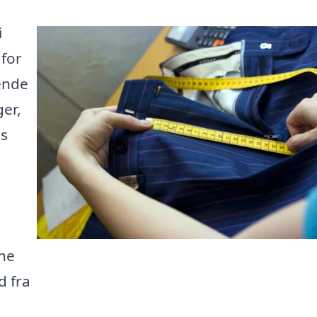
i
for
ende
er,
es
ine
d fra