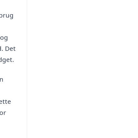
 brug
 og
d. Det
dget.
en
ette
for