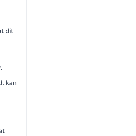
t dit
.
d, kan
at