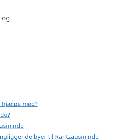
 og
e hjælpe med?
nde?
ausminde
ingliggende byer til Rantzausminde