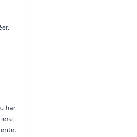
éer.
du har
riere
vente,