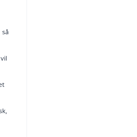
 så
vil
et
sk,