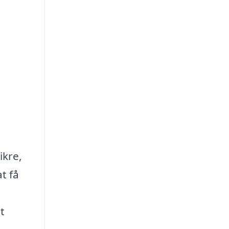
ikre,
t få
t