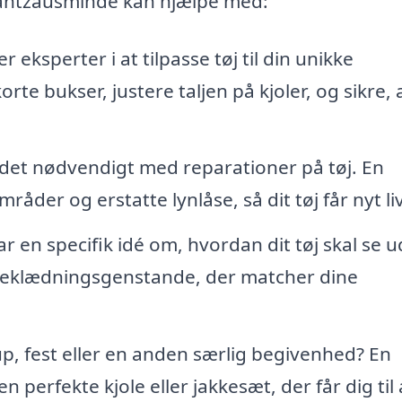
Rantzausminde kan hjælpe med:
 eksperter i at tilpasse tøj til din unikke
te bukser, justere taljen på kjoler, og sikre, a
 det nødvendigt med reparationer på tøj. En
råder og erstatte lynlåse, så dit tøj får nyt liv
r en specifik idé om, hvordan dit tøj skal se u
eklædningsgenstande, der matcher dine
lup, fest eller en anden særlig begivenhed? En
perfekte kjole eller jakkesæt, der får dig til 