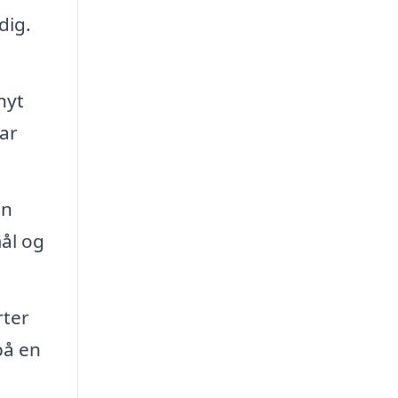
dig.
nyt
par
en
mål og
rter
på en