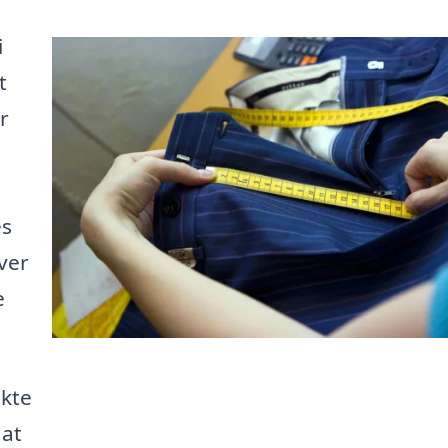
i
t
r
es
ver
e
ekte
 at