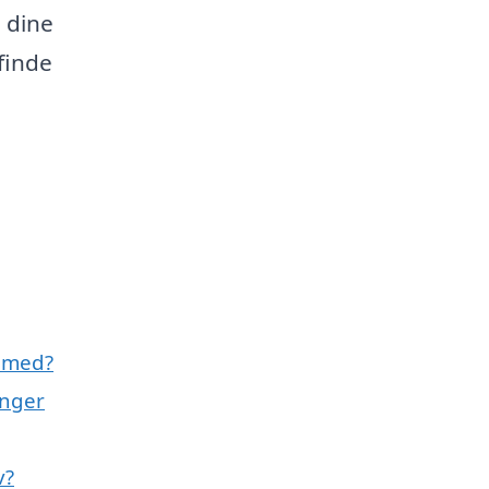
i dine
finde
e med?
inger
v?