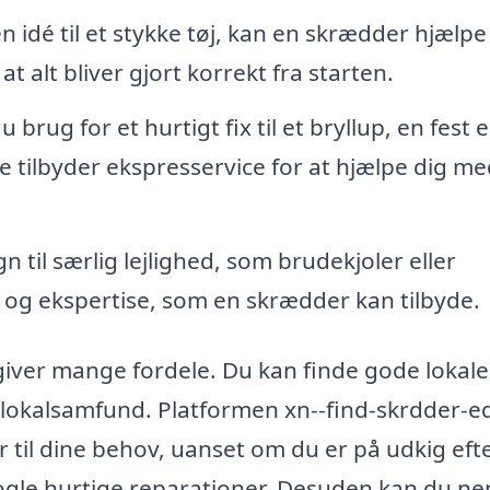
n idé til et stykke tøj, kan en skrædder hjælp
at alt bliver gjort korrekt fra starten.
 brug for et hurtigt fix til et bryllup, en fest e
tilbyder ekspresservice for at hjælpe dig me
n til særlig lejlighed, som brudekjoler eller
 og ekspertise, som en skrædder kan tilbyde.
giver mange fordele. Du kan finde gode lokale
t lokalsamfund. Platformen xn--find-skrdder-e
 til dine behov, uanset om du er på udkig eft
 nogle hurtige reparationer. Desuden kan du n