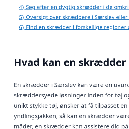
4)
Søg efter en dygtig skrædder i de omkri
5)
Oversigt over skræddere i Særslev ell
6)
Find en skrædder i forskellige regione
Hvad kan en skrædder 
En skrædder i Særslev kan være en uvurd
skræddersyede løsninger inden for tøj og 
unikt stykke tøj, ønsker at få tilpasset en
yndlingsjakken, så kan en skrædder være
måder, en skrædder kan assistere dig på