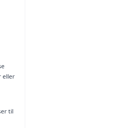
se
 eller
r til