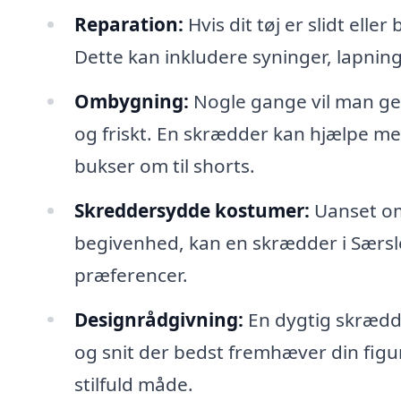
Reparation:
Hvis dit tøj er slidt ell
Dette kan inkludere syninger, lapning a
Ombygning:
Nogle gange vil man ger
og friskt. En skrædder kan hjælpe med
bukser om til shorts.
Skreddersydde kostumer:
Uanset om 
begivenhed, kan en skrædder i Særsle
præferencer.
Designrådgivning:
En dygtig skrædde
og snit der bedst fremhæver din fig
stilfuld måde.