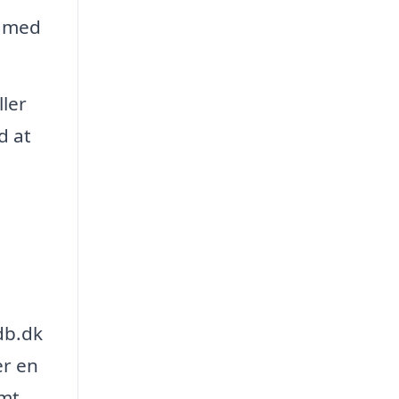
e med
ller
d at
db.dk
er en
emt