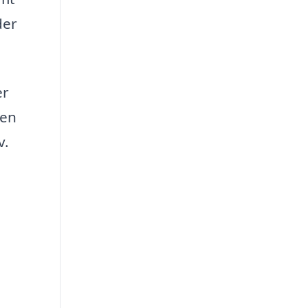
der
er
 en
v.