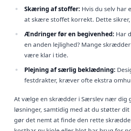
Skæring af stoffer:
Hvis du selv har e
at skære stoffet korrekt. Dette sikrer, 
Ændringer før en begivenhed:
Har du
en anden lejlighed? Mange skræddere 
være klar i tide.
Plejning af særlig beklædning:
Desig
festdrakter, kræver ofte ekstra omhu
At vælge en skrædder i Særslev nær dig 
løsninger, samtidig med at du støtter di
gør det nemt at finde den rette skrædder
kostbar ny kjole eller blot har brug for