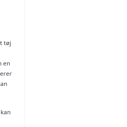
t tøj
n en
terer
kan
 kan