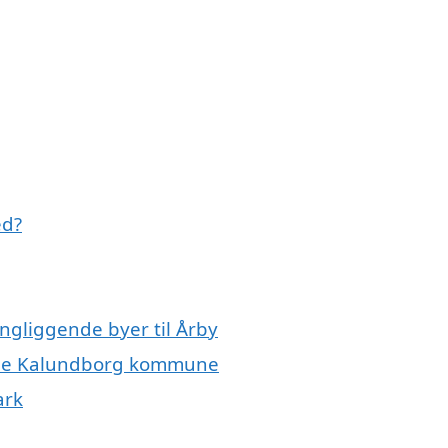
ed?
ngliggende byer til Årby
hele Kalundborg kommune
ark