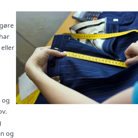
 gøre
 har
eller
e og
ov.
g
on og