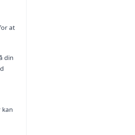
for at
å din
od
r kan