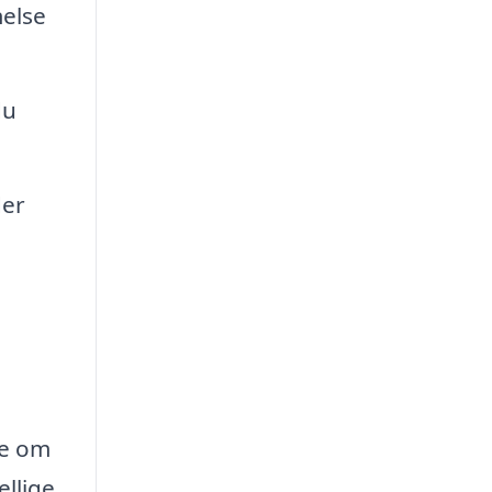
melse
du
der
de om
ellige