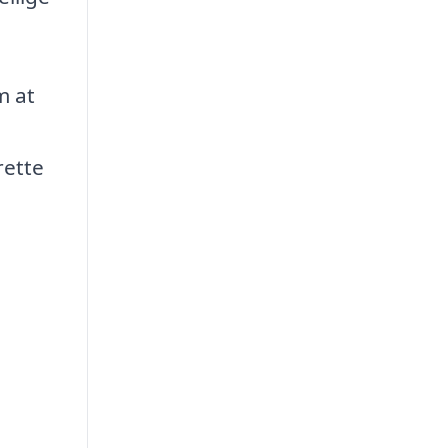
m at
rette