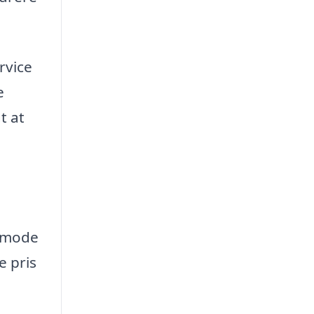
rvice
e
t at
anmode
e pris