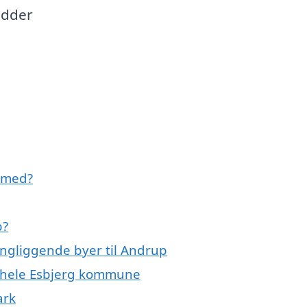
ædder
 med?
p?
ingliggende byer til Andrup
r hele Esbjerg kommune
ark