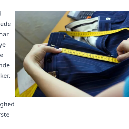
i
yede
 har
nye
te
inde
ker.
ighed
rste