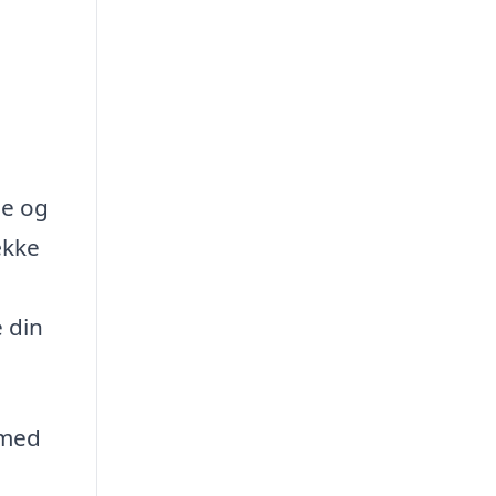
se og
ække
 din
 med