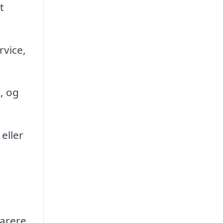
t
rvice,
, og
eller
arere