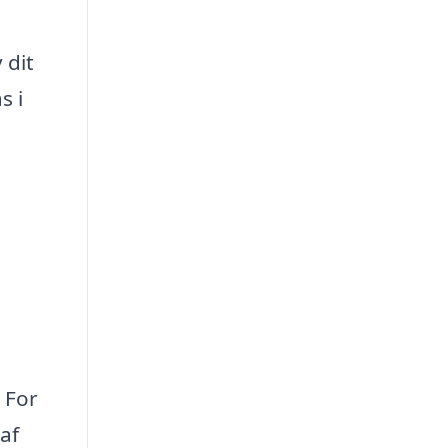
 dit
s i
 For
af