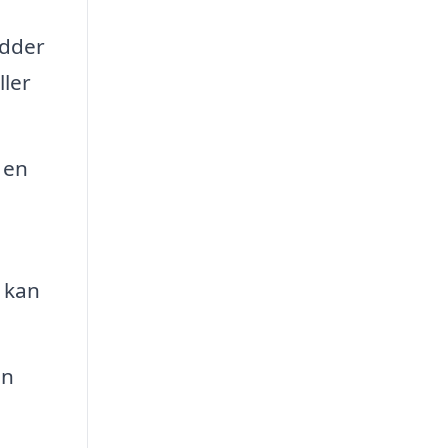
ædder
ller
 en
, kan
en