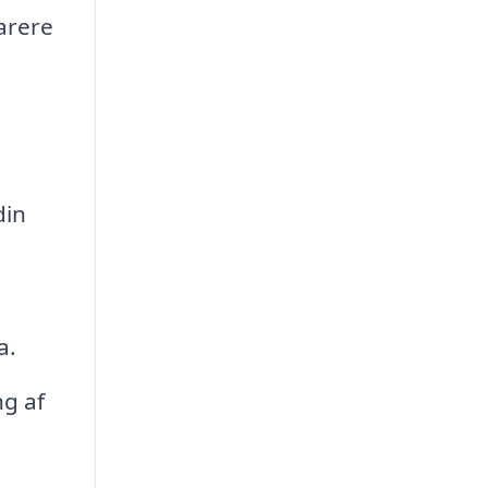
arere
din
a.
g af