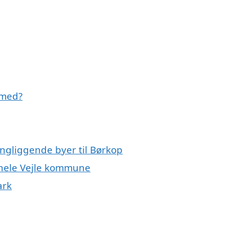
 med?
ingliggende byer til Børkop
 hele Vejle kommune
ark