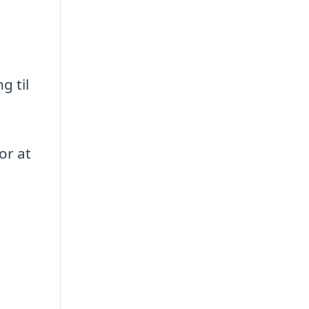
g til
or at