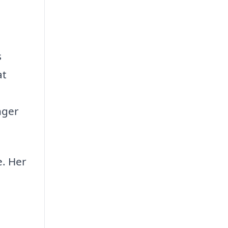
s
at
nger
e. Her