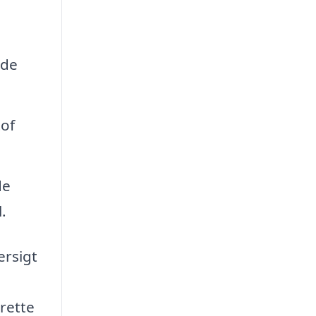
 de
tof
de
.
ersigt
 rette