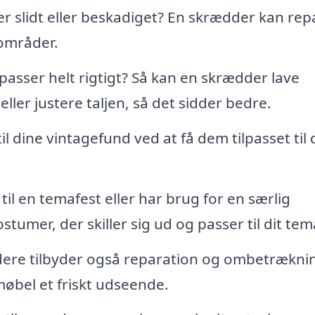
er slidt eller beskadiget? En skrædder kan rep
 områder.
 passer helt rigtigt? Så kan en skrædder lave
ler justere taljen, så det sidder bedre.
til dine vintagefund ved at få dem tilpasset til 
til en temafest eller har brug for en særlig
umer, der skiller sig ud og passer til dit tem
re tilbyder også reparation og ombetræknin
møbel et friskt udseende.