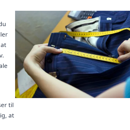
du
ler
 at
v.
ale
er til
ig, at