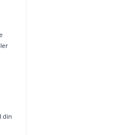
e
ler
l din