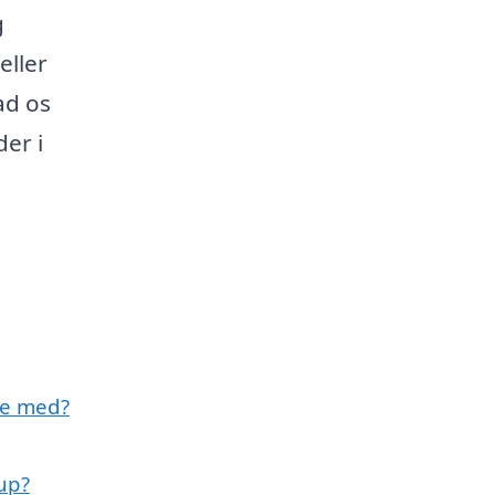
g
eller
ad os
er i
pe med?
up?