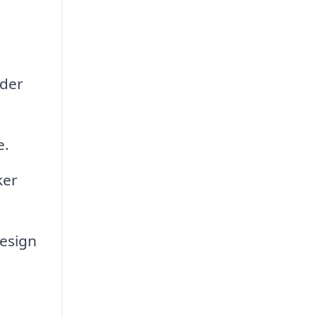
dder
e.
ker
design