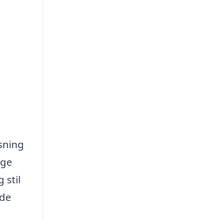
sning
ige
 stil
ode