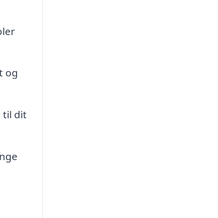
oler
t og
il dit
ænge