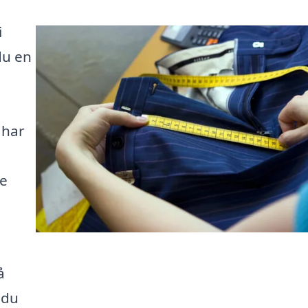
i
du en
 har
de
å
 du