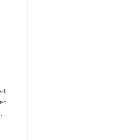
et
er.
,