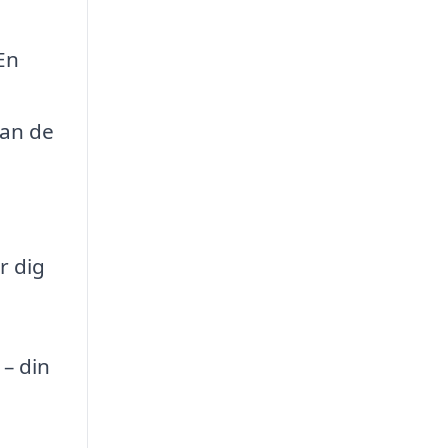
 En
kan de
r dig
 – din