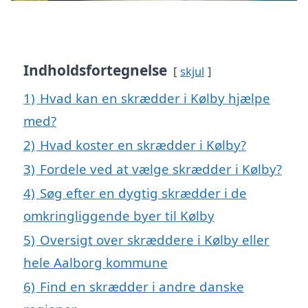
Indholdsfortegnelse
skjul
1)
Hvad kan en skrædder i Kølby hjælpe
med?
2)
Hvad koster en skrædder i Kølby?
3)
Fordele ved at vælge skrædder i Kølby?
4)
Søg efter en dygtig skrædder i de
omkringliggende byer til Kølby
5)
Oversigt over skræddere i Kølby eller
hele Aalborg kommune
6)
Find en skrædder i andre danske