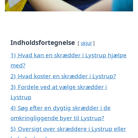
Indholdsfortegnelse
skjul
1)
Hvad kan en skrædder i Lystrup hjælpe
med?
2)
Hvad koster en skrædder i Lystrup?
3)
Fordele ved at vælge skrædder i
Lystrup
4)
Søg efter en dygtig skrædder i de
omkringliggende byer til Lystrup?
5)
Oversigt over skræddere i Lystrup eller