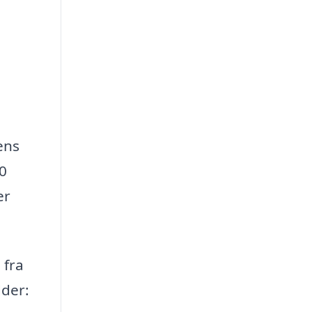
ens
0
er
 fra
dder: