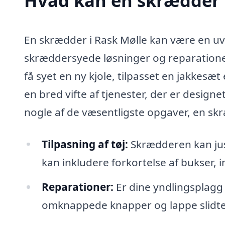
Hvad kan en skrædder 
En skrædder i Rask Mølle kan være en uv
skræddersyede løsninger og reparationer 
få syet en ny kjole, tilpasset en jakkesæt
en bred vifte af tjenester, der er design
nogle af de væsentligste opgaver, en s
Tilpasning af tøj:
Skrædderen kan juste
kan inkludere forkortelse af bukser, i
Reparationer:
Er dine yndlingsplagg 
omknappede knapper og lappe slidt