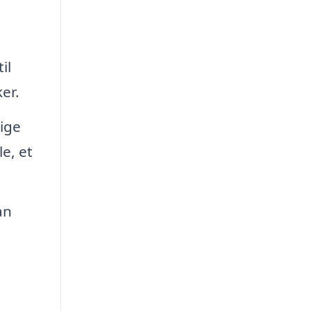
il
er.
ige
e, et
an