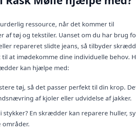
i Rask Mølle hjælpe med?
urderlig ressource, når det kommer til
af tøj og tekstiler. Uanset om du har brug fo
 eller repareret slidte jeans, så tilbyder skræd
et til at imødekomme dine individuelle behov. H
krædder kan hjælpe med:
re tøj, så det passer perfekt til din krop. De
ndsnævring af kjoler eller udvidelse af jakker.
i stykker? En skrædder kan reparere huller, sy
e områder.