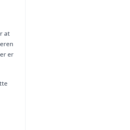
r at
deren
er er
tte