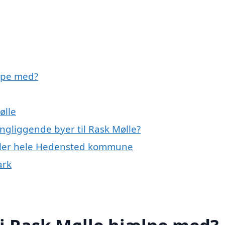
lpe med?
ølle
ngliggende byer til Rask Mølle?
eller hele Hedensted kommune
ark