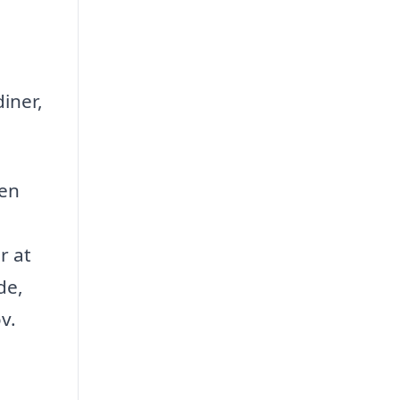
iner,
den
r at
de,
v.