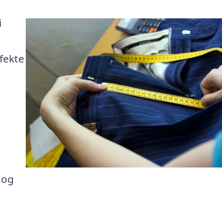
i
e
rfekte
 og