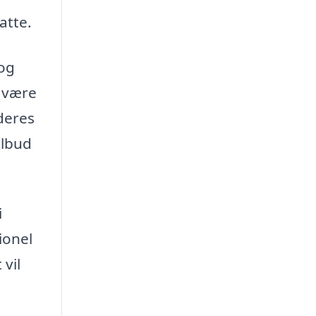
atte.
 og
n være
deres
ilbud
i
ionel
 vil