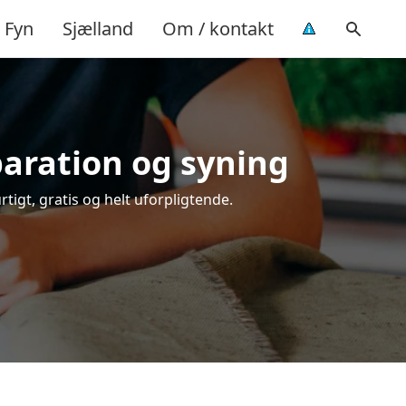
Fyn
Sjælland
Om / kontakt
paration og syning
tigt, gratis og helt uforpligtende.