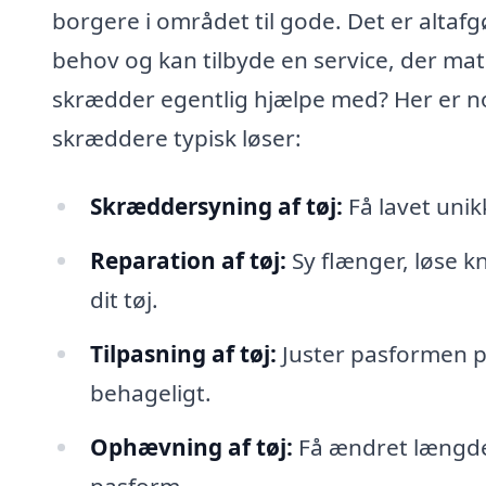
borgere i området til gode. Det er altaf
behov og kan tilbyde en service, der ma
skrædder egentlig hjælpe med? Her er n
skræddere typisk løser:
Skræddersyning af tøj:
Få lavet unikk
Reparation af tøj:
Sy flænger, løse kn
dit tøj.
Tilpasning af tøj:
Juster pasformen på
behageligt.
Ophævning af tøj:
Få ændret længden 
pasform.