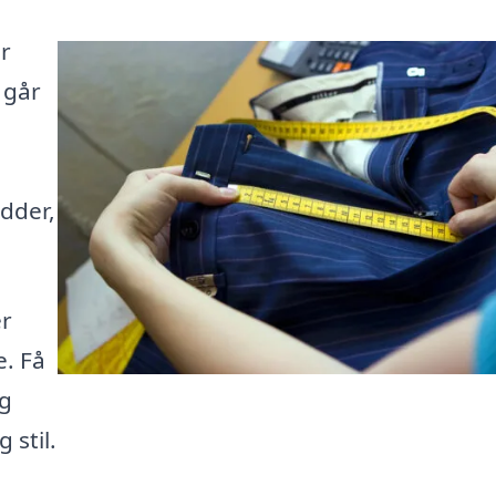
r
 går
ædder,
er
e. Få
og
 stil.