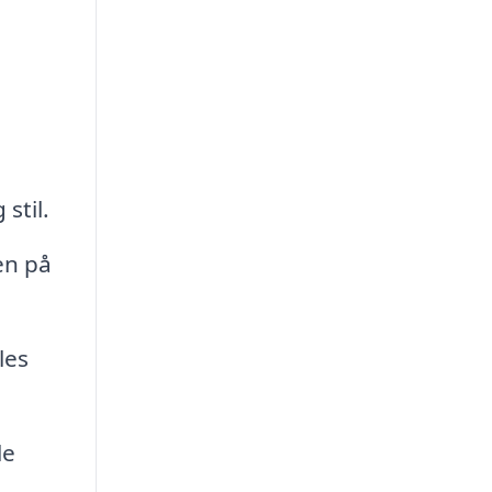
stil.
en på
les
le