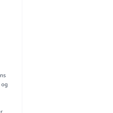
ens
0 og
er