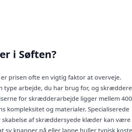
r i Søften?
er prisen ofte en vigtig faktor at overveje.
n type arbejde, du har brug for, og skrædder
riserne for skrædderarbejde ligger mellem 40
s kompleksitet og materialer. Specialiserede
ler skabelse af skræddersyede klæder kan være
 sy knapper på eller lappe huller typisk kost