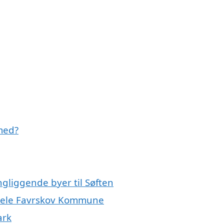
med?
gliggende byer til Søften
r hele Favrskov Kommune
ark