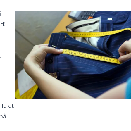
i
d!
t
le et
 på