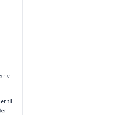
erne
r til
der