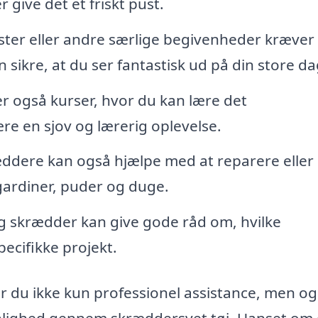
 give det et friskt pust.
ster eller andre særlige begivenheder kræver 
sikre, at du ser fantastisk ud på din store da
r også kurser, hvor du kan lære det
re en sjov og lærerig oplevelse.
ddere kan også hjælpe med at reparere eller
 gardiner, puder og duge.
g skrædder kan give gode råd om, hvilke
pecifikke projekt.
r du ikke kun professionel assistance, men o
onlighed gennem skræddersyet tøj. Uanset om