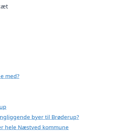
tæt
pe med?
rup
ingliggende byer til Brøderup?
ller hele Næstved kommune