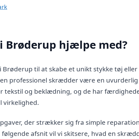
ark
i Brøderup hjælpe med?
røderup til at skabe et unikt stykke tøj eller
 en professionel skrædder være en uvurderlig
or tekstil og beklædning, og de har færdighed
l virkelighed.
aver, der strækker sig fra simple reparatione
ølgende afsnit vil vi skitsere, hvad en skræd