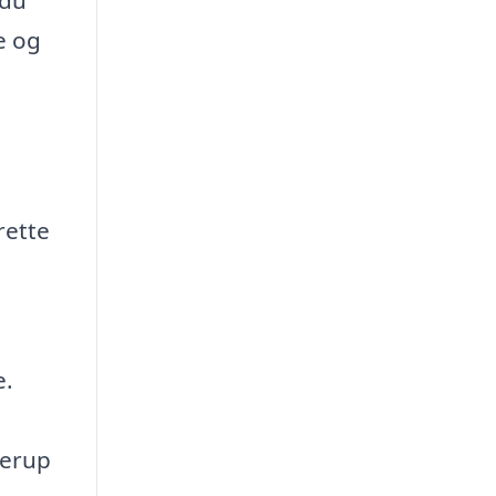
e og
rette
e.
derup