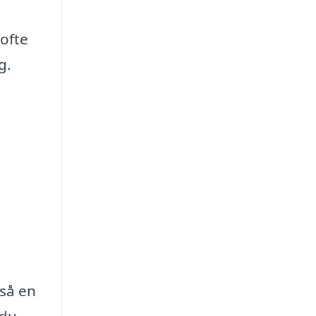
ofte
g.
gså en
 du