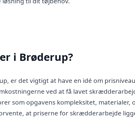
 løsning til dit tøjbehov.
er i Brøderup?
p, er det vigtigt at have en idé om prisnivea
 Omkostningerne ved at få lavet skrædderarbej
torer som opgavens kompleksitet, materialer, 
orvente, at priserne for skrædderarbejde ligg