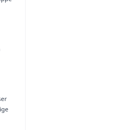
n
ser
ige