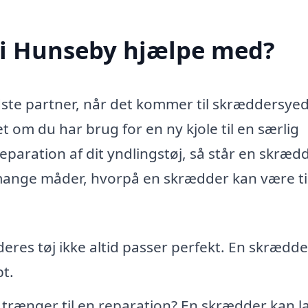
i Hunseby hjælpe med?
ste partner, når det kommer til skræddersye
et om du har brug for en ny kjole til en særlig
 reparation af dit yndlingstøj, så står en skræd
de mange måder, hvorpå en skrædder kan være ti
eres tøj ikke altid passer perfekt. En skrædd
bt.
r trænger til en reparation? En skrædder kan 