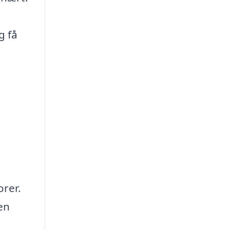
g få
orer.
en