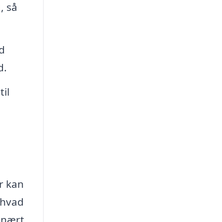
, så
d
d.
il
r kan
 hvad
inært.