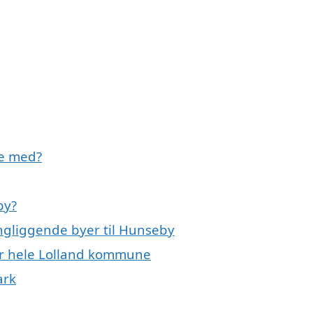
pe med?
by?
ngliggende byer til Hunseby
er hele Lolland kommune
ark