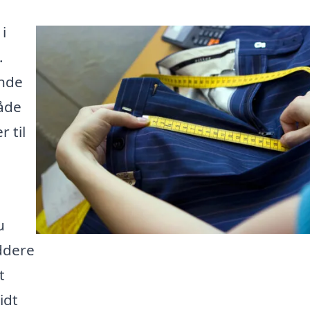
i
.
inde
åde
 til
u
ddere
t
idt