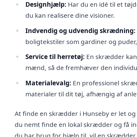
Designhjælp:
Har du en idé til et tø
du kan realisere dine visioner.
Indvendig og udvendig skrædning:
boligtekstiler som gardiner og puder,
Service til herretøj:
En skrædder kan s
mænd, så de fremhæver den individuell
Materialevalg:
En professionel skræ
materialer til dit tøj, afhængig af a
At finde en skrædder i Hunseby er let o
du nemt finde en lokal skrædder og få ind
du har brug for hjælp til, vil en skrædder 