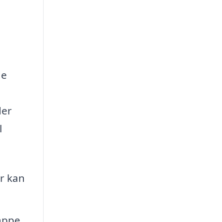
de
der
l
er kan
lappe