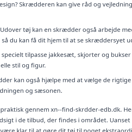
jdesign? Skrædderen kan give råd og vejledning
Udover tøj kan en skrædder også arbejde me
 så du kan få dit hjem til at se skræddersyet u
pecielt tilpasse jakkesæt, skjorter og bukser t
e stil og figur.
dder kan også hjælpe med at vælge de rigtige
nledningen og sæsonen.
g praktisk gennem xn--find-skrdder-edb.dk. He
sigt i de tilbud, der findes i området. Uanset
være klar til at gøre dit tøj til noget ekstraord