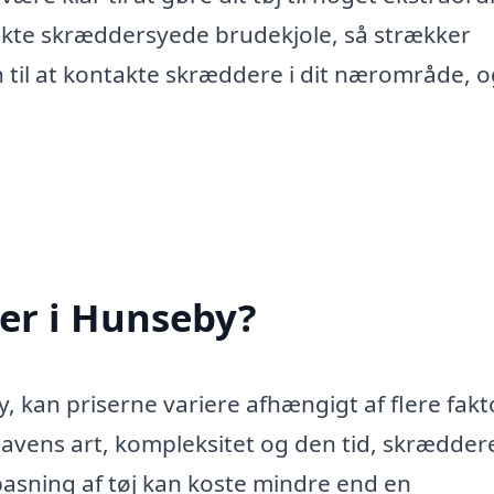
rfekte skræddersyede brudekjole, så strækker
 til at kontakte skræddere i dit nærområde, o
er i Hunseby?
, kan priserne variere afhængigt af flere fakt
vens art, kompleksitet og den tid, skrædder
lpasning af tøj kan koste mindre end en