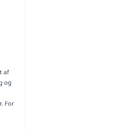
t af
ng og
. For