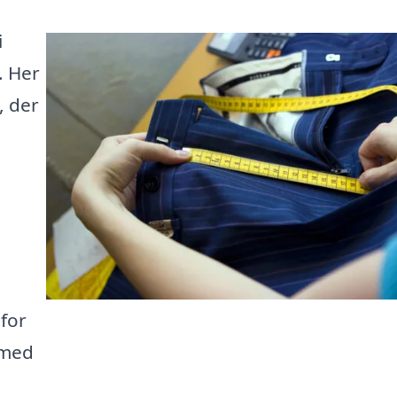
i
. Her
, der
 for
g med