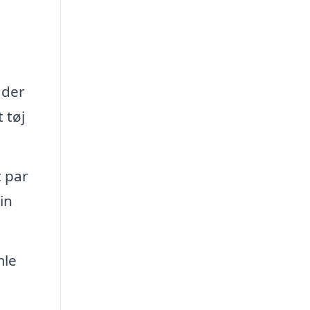
n
dder
 tøj
t par
in
mle