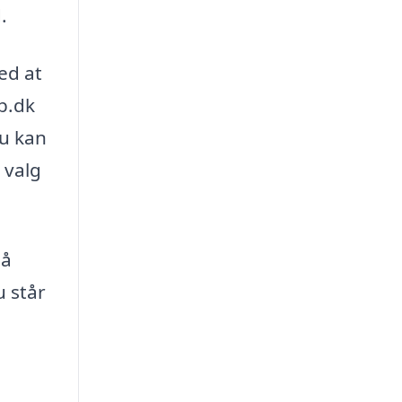
.
ed at
b.dk
Du kan
 valg
så
u står