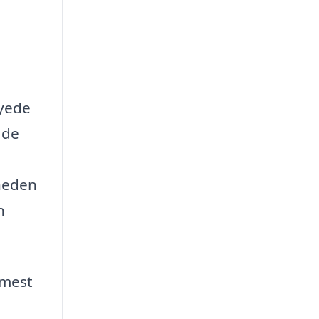
syede
 de
heden
n
 mest