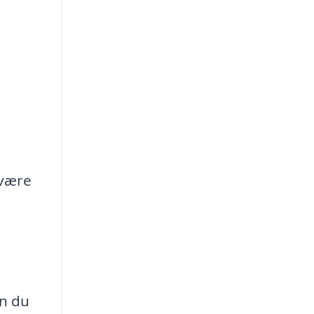
 være
n du