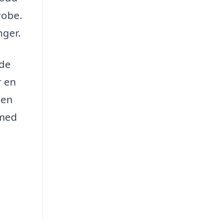
robe.
nger.
 de
r en
 en
 med