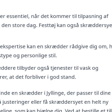
r essentiel, når det kommer til tilpasning af
å den store dag. Festtøj kan også skræddersy
kspertise kan en skrædder rådgive dig om, h
stype og personlige stil.
dere tilbyder også tjenester til vask og
rer, at det forbliver i god stand.
nde en skrædder i Jyllinge, der passer til dine
justeringer eller få skræddersyet en helt ny
lige, som kan hjælpe dig. Ved at bestille et ti