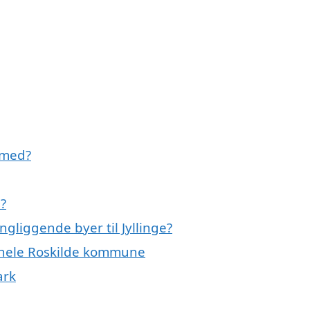
 med?
e?
gliggende byer til Jyllinge?
r hele Roskilde kommune
ark