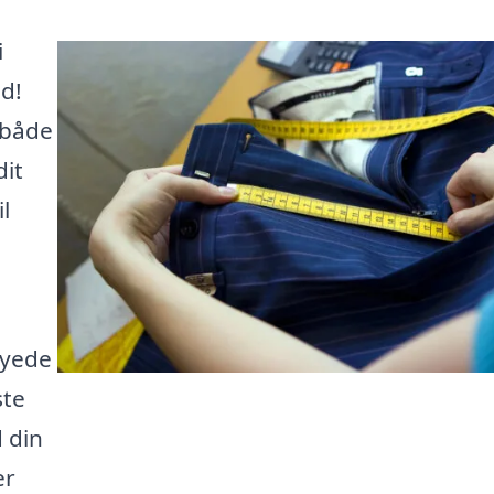
i
ed!
 både
dit
l
syede
ste
d din
er