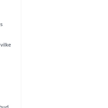
es
vilke
lbud