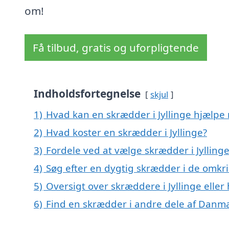
om!
Få tilbud, gratis og uforpligtende
Indholdsfortegnelse
skjul
1)
Hvad kan en skrædder i Jyllinge hjælpe
2)
Hvad koster en skrædder i Jyllinge?
3)
Fordele ved at vælge skrædder i Jylling
4)
Søg efter en dygtig skrædder i de omkrin
5)
Oversigt over skræddere i Jyllinge elle
6)
Find en skrædder i andre dele af Danm