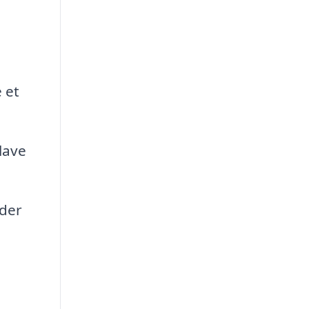
 et
lave
dder