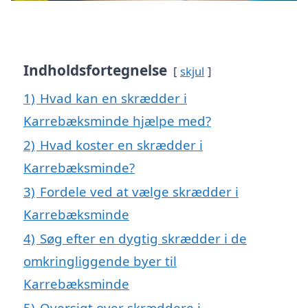
Indholdsfortegnelse
skjul
1)
Hvad kan en skrædder i
Karrebæksminde hjælpe med?
2)
Hvad koster en skrædder i
Karrebæksminde?
3)
Fordele ved at vælge skrædder i
Karrebæksminde
4)
Søg efter en dygtig skrædder i de
omkringliggende byer til
Karrebæksminde
5)
Oversigt over skræddere i