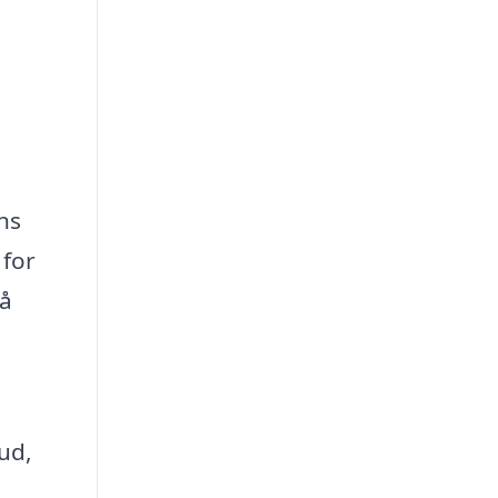
ns
 for
på
ud,