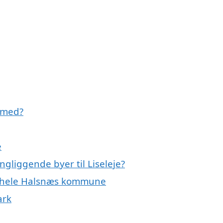
 med?
e
ngliggende byer til Liseleje?
er hele Halsnæs kommune
ark