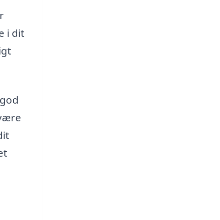
r
 i dit
igt
 god
 være
dit
et