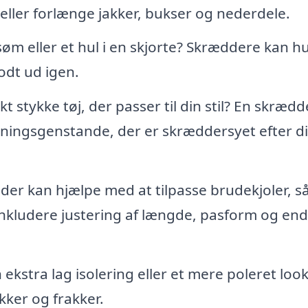
eller forlænge jakker, bukser og nederdele.
øm eller et hul i en skjorte? Skræddere kan hu
godt ud igen.
t stykke tøj, der passer til din stil? En skrædd
dningsgenstande, der er skræddersyet efter d
er kan hjælpe med at tilpasse brudekjoler, s
 inkludere justering af længde, pasform og en
ekstra lag isolering eller et mere poleret look
kker og frakker.