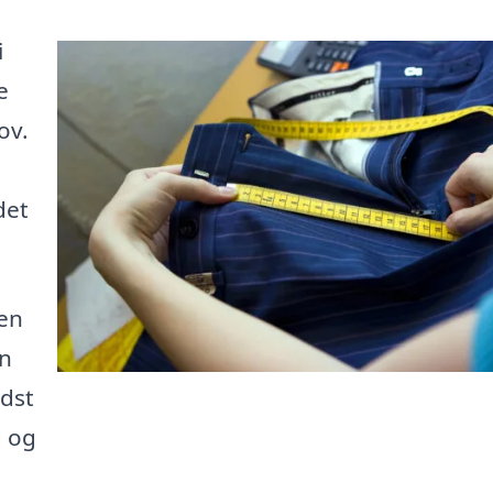
i
e
ov.
det
 en
an
edst
g og