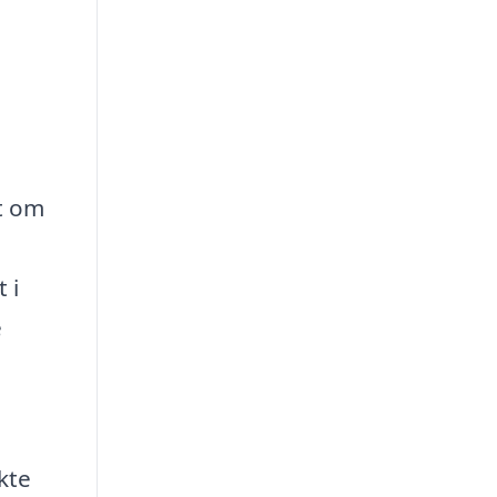
t om
 i
e
kte