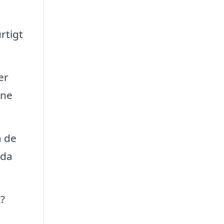
rtigt
er
ine
å de
dda
?