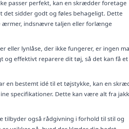
ikke passer perfekt, kan en skrædder foretage
at det sidder godt og føles behageligt. Dette
 ærmer, indsnævre taljen eller forlænge
r eller lynlåse, der ikke fungerer, er ingen m
 og effektivt reparere dit tøj, så det kan få et
r en bestemt idé til et tøjstykke, kan en skræ
ne specifikationer. Dette kan være alt fra jak
ilbyder også rådgivning i forhold til stil og
u er usikker på, hvad der klæder dig bedst.