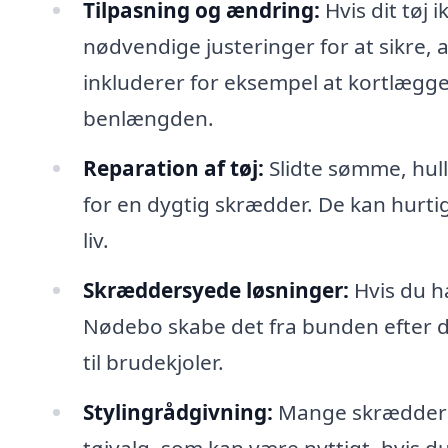
Tilpasning og ændring:
Hvis dit tøj 
nødvendige justeringer for at sikre, 
inkluderer for eksempel at kortlægge
benlængden.
Reparation af tøj:
Slidte sømme, hulle
for en dygtig skrædder. De kan hurtigt
liv.
Skræddersyede løsninger:
Hvis du ha
Nødebo skabe det fra bunden efter di
til brudekjoler.
Stylingrådgivning:
Mange skræddere t
tøjvalg, som kan være nyttigt, hvis d