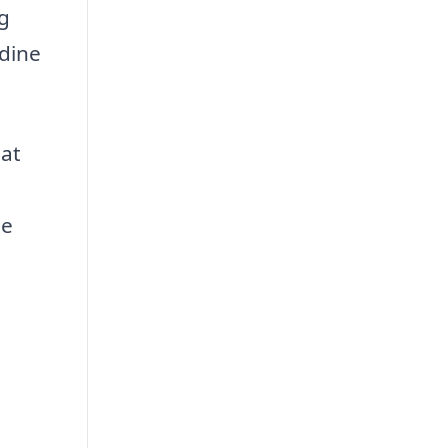
g
 dine
 at
ge