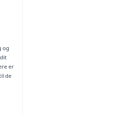
g og
dit
ere er
il de