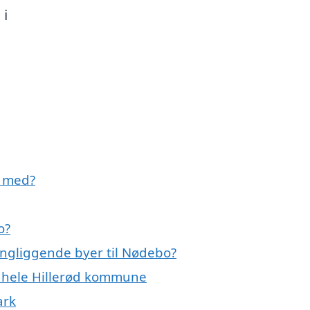
 i
e med?
o?
ingliggende byer til Nødebo?
r hele Hillerød kommune
ark