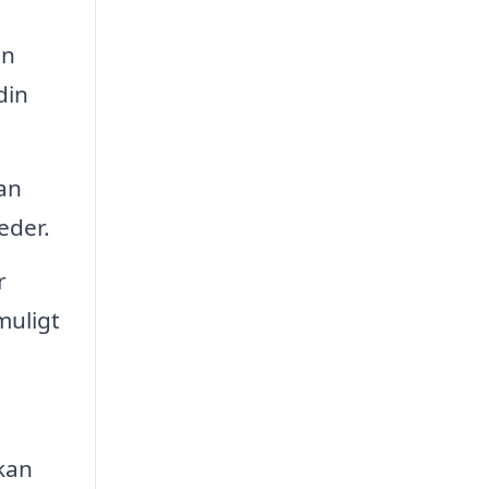
en
din
an
eder.
r
muligt
kan