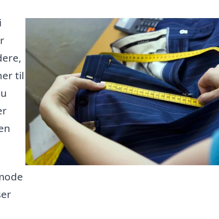
i
r
dere,
er til
du
er
den
nmode
ser