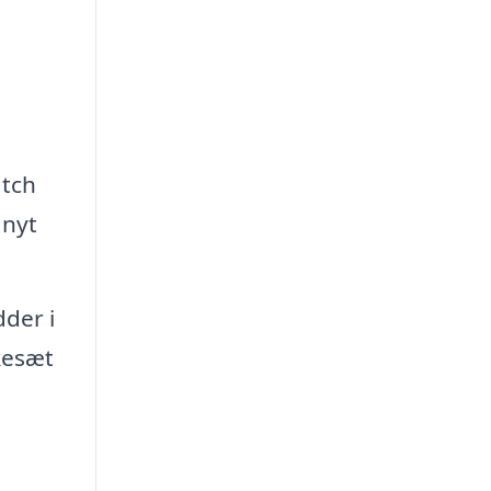
atch
 nyt
dder i
kesæt