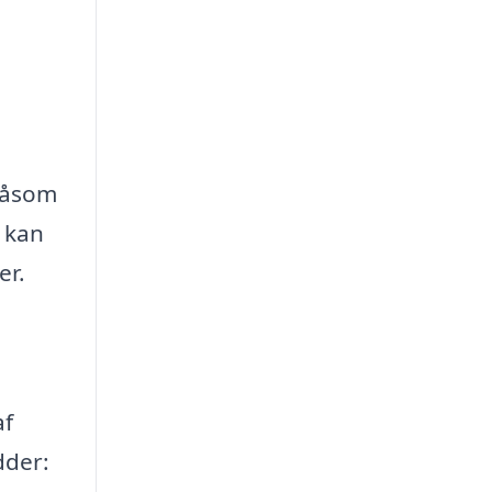
 såsom
t kan
er.
af
dder: