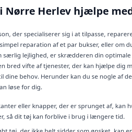
i Nørre Herlev hjælpe me
n, der specialiserer sig i at tilpasse, reparer
simpel reparation af et par bukser, eller om d
 særlig lejlighed, er skrædderen din optimale
 bred vifte af tjenester, der kan hjælpe dig 
r til dine behov. Herunder kan du se nogle af d
n løse for dig.
kanter eller knapper, der er sprunget af, kan h
 så dit tøj kan forblive i brug i længere tid.
bt tøj, der ikke helt sidder som ønsket, kan e