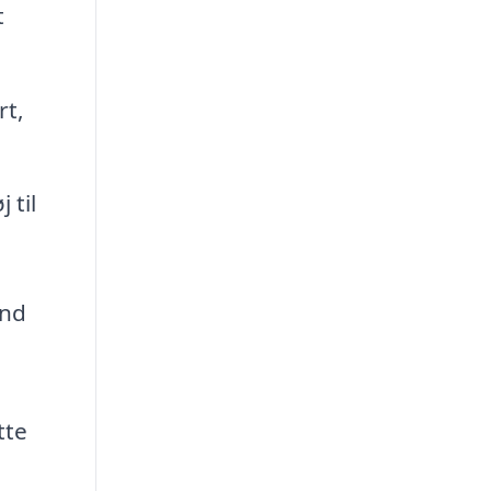
t
rt,
 til
end
tte