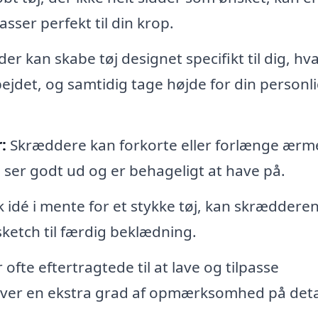
sser perfekt til din krop.
r kan skabe tøj designet specifikt til dig, hv
rbejdet, og samtidig tage højde for din personl
:
Skræddere kan forkorte eller forlænge ærm
øj ser godt ud og er behageligt at have på.
k idé i mente for et stykke tøj, kan skræddere
 sketch til færdig beklædning.
fte eftertragtede til at lave og tilpasse
æver en ekstra grad af opmærksomhed på detal