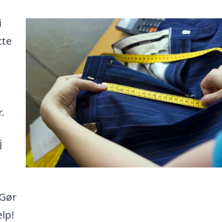
i
tte
.
j
 Gør
lp!