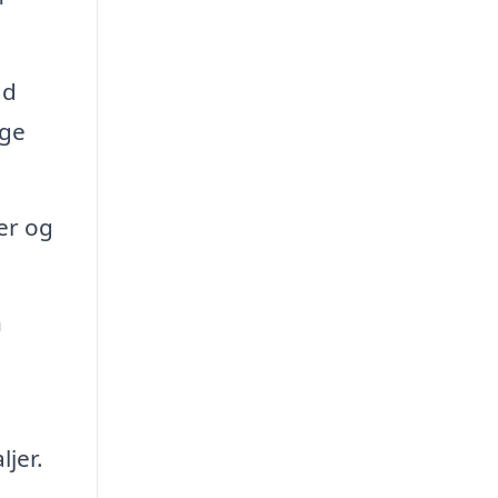
ad
ige
er og
n
jer.