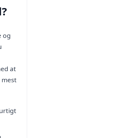
d?
e og
u
med at
e mest
urtigt
n