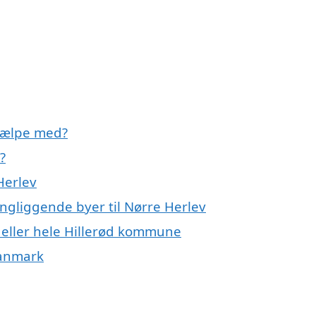
jælpe med?
?
Herlev
ngliggende byer til Nørre Herlev
 eller hele Hillerød kommune
Danmark