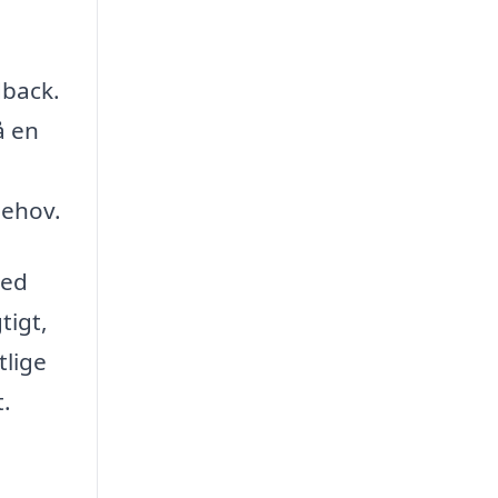
dback.
å en
behov.
Med
tigt,
tlige
t.