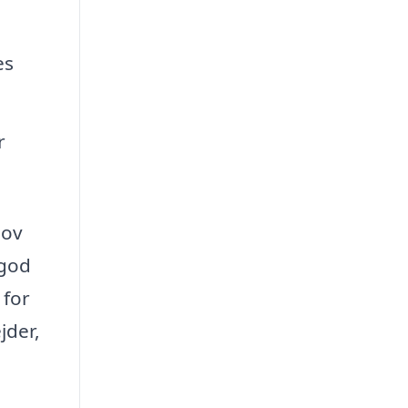
es
r
hov
 god
 for
jder,