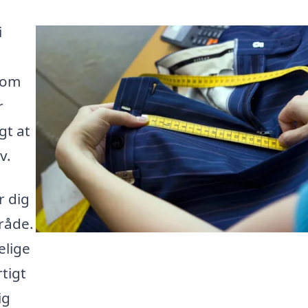
i
t om
r
gt at
v.
r dig
mråde.
elige
tigt
ig