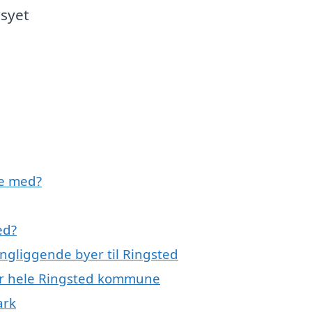
syet
pe med?
ed?
ngliggende byer til Ringsted
ler hele Ringsted kommune
ark