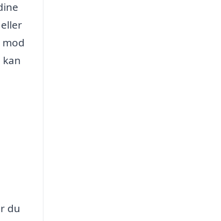
dine
eller
dt mod
 kan
er du