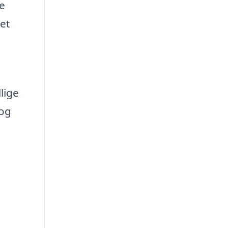
e
det
lige
 og