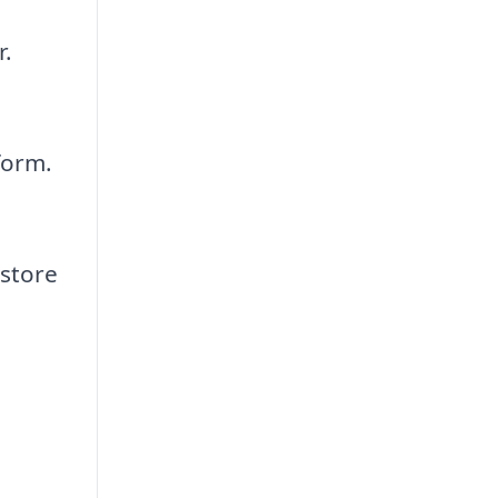
r.
form.
 store