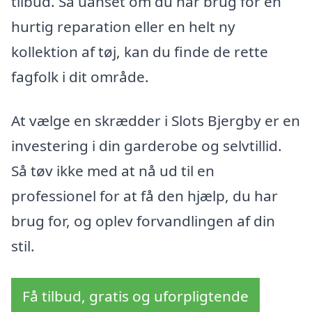
tilbud. Så uanset om du har brug for en
hurtig reparation eller en helt ny
kollektion af tøj, kan du finde de rette
fagfolk i dit område.
At vælge en skrædder i Slots Bjergby er en
investering i din garderobe og selvtillid.
Så tøv ikke med at nå ud til en
professionel for at få den hjælp, du har
brug for, og oplev forvandlingen af din
stil.
Få tilbud, gratis og uforpligtende