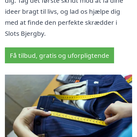
dig. Tag det første skridt mod at få dine
ideer bragt til livs, og lad os hjælpe dig
med at finde den perfekte skrædder i
Slots Bjergby.
Få tilbud, gratis og uforpligtende