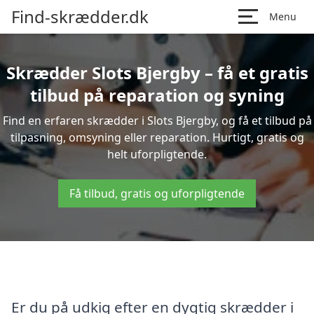
Find-skrædder.dk
Menu
Skrædder Slots Bjergby – få et gratis
tilbud på reparation og syning
Find en erfaren skrædder i Slots Bjergby, og få et tilbud på
tilpasning, omsyning eller reparation. Hurtigt, gratis og
helt uforpligtende.
Få tilbud, gratis og uforpligtende
Er du på udkig efter en dygtig skrædder i