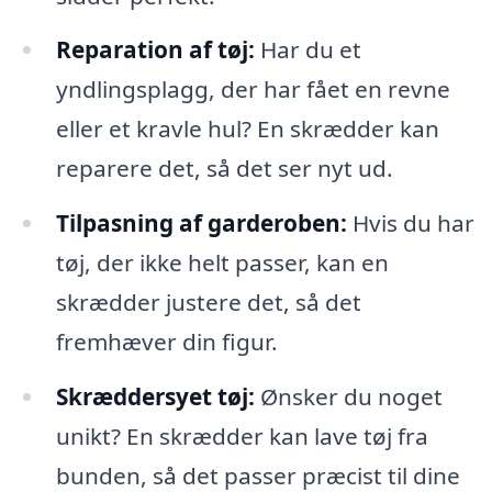
Reparation af tøj:
Har du et
yndlingsplagg, der har fået en revne
eller et kravle hul? En skrædder kan
reparere det, så det ser nyt ud.
Tilpasning af garderoben:
Hvis du har
tøj, der ikke helt passer, kan en
skrædder justere det, så det
fremhæver din figur.
Skræddersyet tøj:
Ønsker du noget
unikt? En skrædder kan lave tøj fra
bunden, så det passer præcist til dine