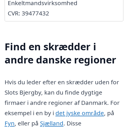
Enkeltmandsvirksomhed
CVR: 39477432
Find en skrædder i
andre danske regioner
Hvis du leder efter en skrædder uden for
Slots Bjergby, kan du finde dygtige
firmaer i andre regioner af Danmark. For
eksempel i en by i
det jyske område
, på
Fyn
, eller på
Sjælland
. Disse