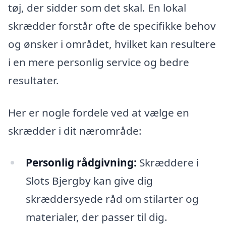
tøj, der sidder som det skal. En lokal
skrædder forstår ofte de specifikke behov
og ønsker i området, hvilket kan resultere
i en mere personlig service og bedre
resultater.
Her er nogle fordele ved at vælge en
skrædder i dit nærområde:
Personlig rådgivning:
Skræddere i
Slots Bjergby kan give dig
skræddersyede råd om stilarter og
materialer, der passer til dig.