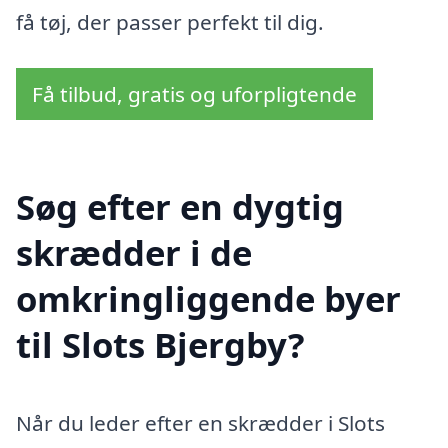
få tøj, der passer perfekt til dig.
Få tilbud, gratis og uforpligtende
Søg efter en dygtig
skrædder i de
omkringliggende byer
til Slots Bjergby?
Når du leder efter en skrædder i Slots