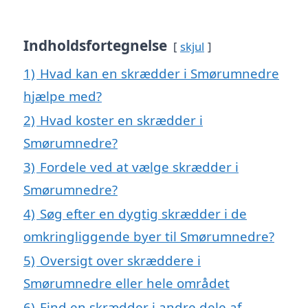
Indholdsfortegnelse
skjul
1)
Hvad kan en skrædder i Smørumnedre
hjælpe med?
2)
Hvad koster en skrædder i
Smørumnedre?
3)
Fordele ved at vælge skrædder i
Smørumnedre?
4)
Søg efter en dygtig skrædder i de
omkringliggende byer til Smørumnedre?
5)
Oversigt over skræddere i
Smørumnedre eller hele området
6)
Find en skrædder i andre dele af