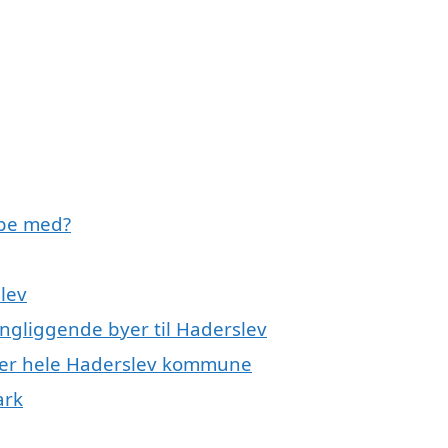
lpe med?
lev
ingliggende byer til Haderslev
ller hele Haderslev kommune
ark