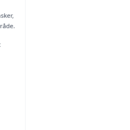
sker,
mråde.
t