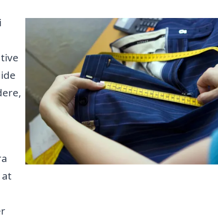
i
tive
uide
dere,
ra
 at
er