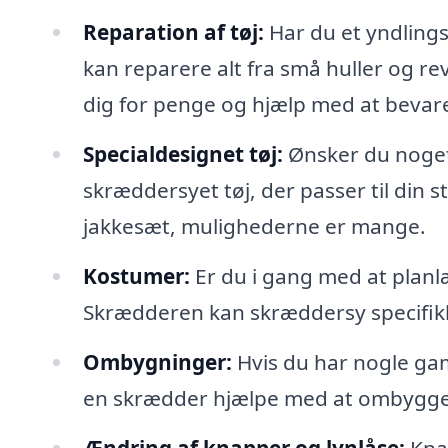
Reparation af tøj:
Har du et yndlings
kan reparere alt fra små huller og r
dig for penge og hjælp med at bevare d
Specialdesignet tøj:
Ønsker du noget
skræddersyet tøj, der passer til din st
jakkesæt, mulighederne er mange.
Kostumer:
Er du i gang med at planlæ
Skrædderen kan skræddersy specifikke
Ombygninger:
Hvis du har nogle gaml
en skrædder hjælpe med at ombygge d
Ændring af knapper og lynlåse:
Knap