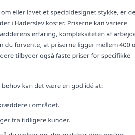
j om eller lavet et specialdesignet stykke, er d
der i Haderslev koster. Priserne kan variere
krædderens erfaring, kompleksiteten af arbejd
n du forvente, at priserne ligger mellem 400 
re tilbyder også faste priser for specifikke
e behov kan det være en god idé at:
 skræddere i området.
r fra tidligere kunder.
 så du vælger en, der matcher dine ønsker.