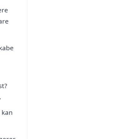
ere
are
skabe
st?
.
, kan
gerer,