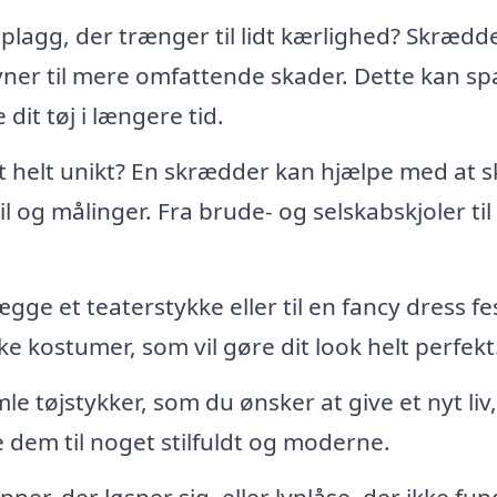
plagg, der trænger til lidt kærlighed? Skrædd
evner til mere omfattende skader. Dette kan sp
it tøj i længere tid.
 helt unikt? En skrædder kan hjælpe med at 
il og målinger. Fra brude- og selskabskjoler til
gge et teaterstykke eller til en fancy dress fe
 kostumer, som vil gøre dit look helt perfekt
e tøjstykker, som du ønsker at give et nyt liv
em til noget stilfuldt og moderne.
per, der løsner sig, eller lynlåse, der ikke fun