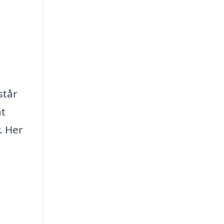
står
at
. Her