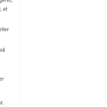
, at
ller
gså
er
st