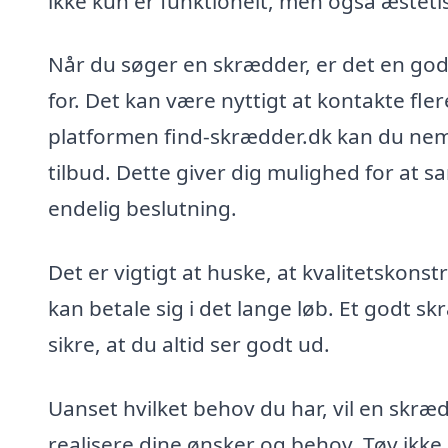
ikke kun er funktionelt, men også æstetis
Når du søger en skrædder, er det en god 
for. Det kan være nyttigt at kontakte fle
platformen find-skrædder.dk kan du nemt
tilbud. Dette giver dig mulighed for at s
endelig beslutning.
Det er vigtigt at huske, at kvalitetskons
kan betale sig i det lange løb. Et godt s
sikre, at du altid ser godt ud.
Uanset hvilket behov du har, vil en skræ
realisere dine ønsker og behov. Tøv ikke