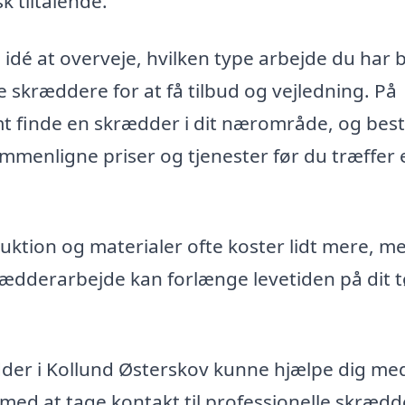
k tiltalende.
idé at overveje, hvilken type arbejde du har 
re skræddere for at få tilbud og vejledning. På
 finde en skrædder i dit nærområde, og besti
ammenligne priser og tjenester før du træffer 
truktion og materialer ofte koster lidt mere, m
krædderarbejde kan forlænge levetiden på dit t
dder i Kollund Østerskov kunne hjælpe dig me
 med at tage kontakt til professionelle skrædd