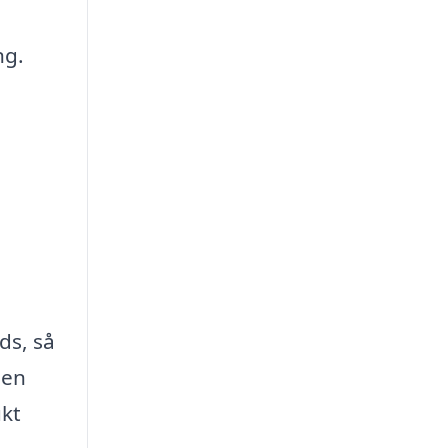
ng.
ds, så
men
ukt