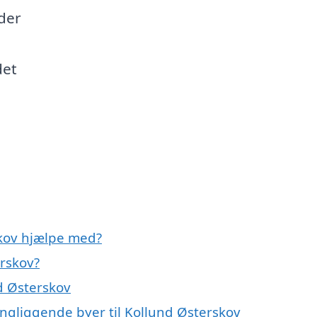
der
det
kov hjælpe med?
rskov?
d Østerskov
ingliggende byer til Kollund Østerskov