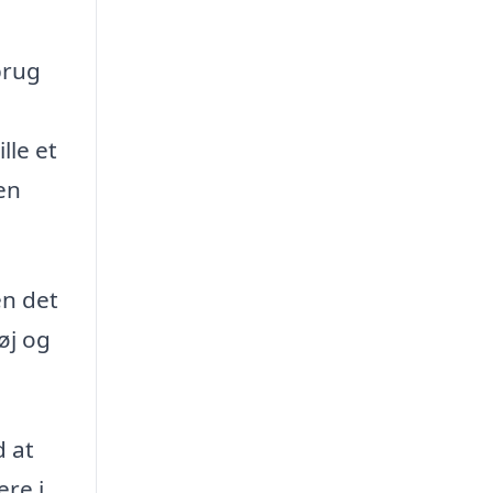
brug
lle et
en
en det
øj og
d at
ere i