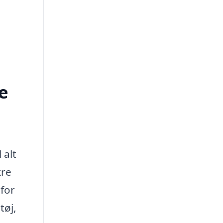
e
 alt
kre
 for
tøj,