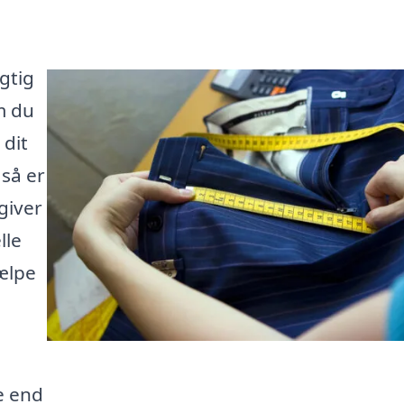
gtig
m du
 dit
 så er
giver
lle
jælpe
re end