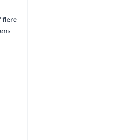
 flere
rens