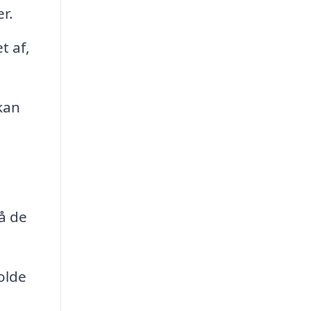
r.
t af,
kan
å de
olde