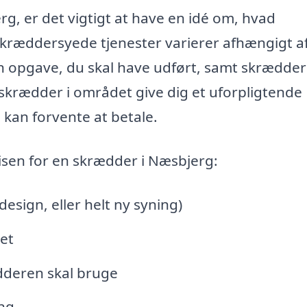
g, er det vigtigt at have en idé om, hvad
ræddersyede tjenester varierer afhængigt af
n opgave, du skal have udført, samt skrædde
krædder i området give dig et uforpligtende
u kan forvente at betale.
risen for en skrædder i Næsbjerg:
design, eller helt ny syning)
net
dderen skal bruge
ing