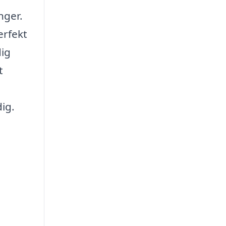
nger.
erfekt
ig
t
dig.