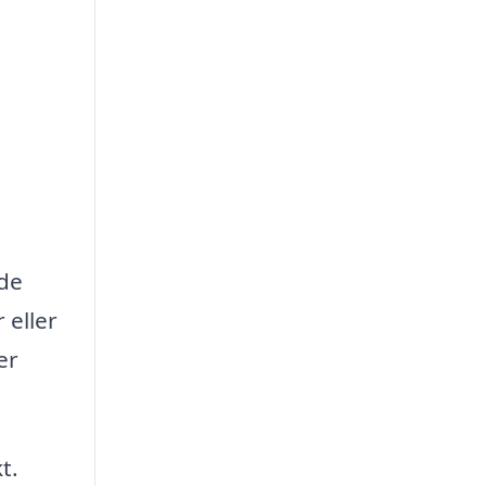
åde
 eller
er
t.