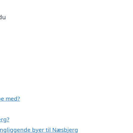
 du
pe med?
erg?
ingliggende byer til Næsbjerg