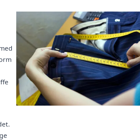
g med
form
ffe
det.
ige