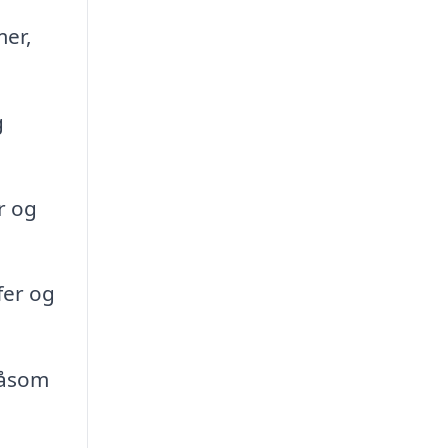
mer,
g
r og
fer og
såsom