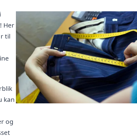
i
! Her
 til
ine
rblik
u kan
er og
sset