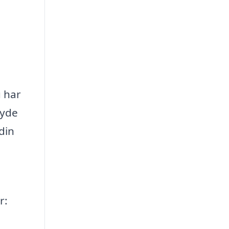
u har
byde
 din
r: