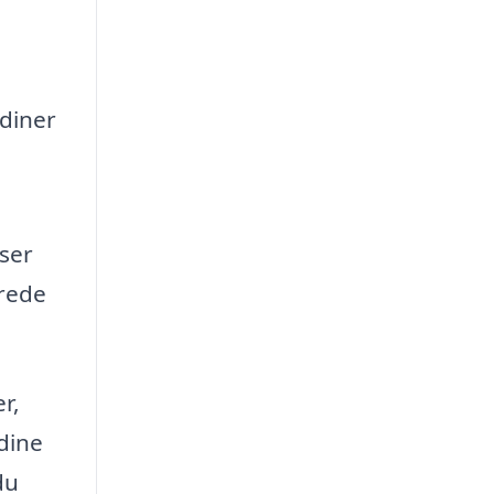
rdiner
sser
erede
r,
 dine
du