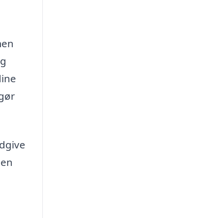
men
ig
dine
 gør
ådgive
 en