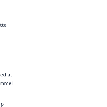
tte
med at
gammel
up