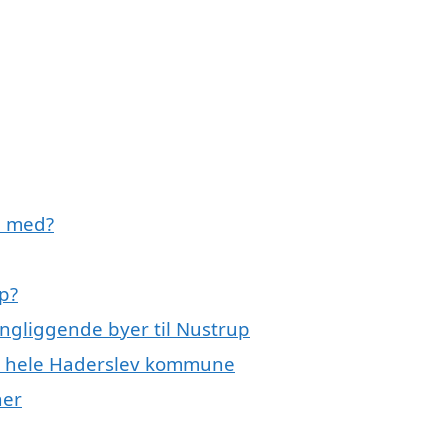
e med?
p?
ingliggende byer til Nustrup
er hele Haderslev kommune
ner