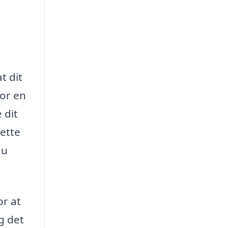
t dit
for en
 dit
dette
du
or at
g det