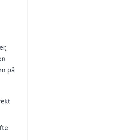
er,
en
en på
fekt
fte