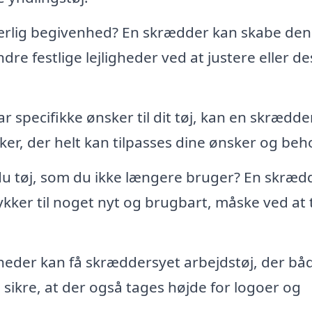
særlig begivenhed? En skrædder kan skabe den
 andre festlige lejligheder ved at justere eller d
r specifikke ønsker til dit tøj, kan en skrædder
er, der helt kan tilpasses dine ønsker og beh
u tøj, som du ikke længere bruger? En skræd
kker til noget nyt og brugbart, måske ved at t
eder kan få skræddersyet arbejdstøj, der bå
 sikre, at der også tages højde for logoer og