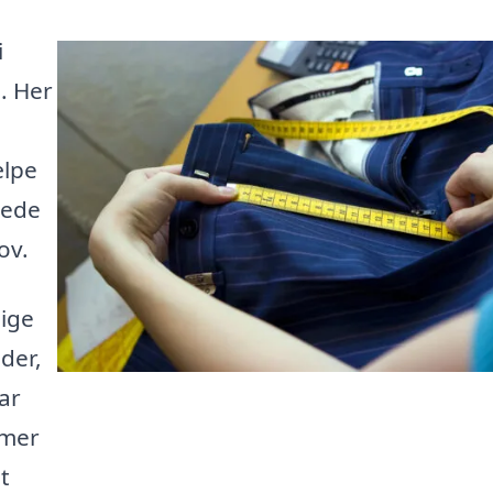
i
d. Her
ælpe
nede
ov.
lige
der,
ar
mmer
t