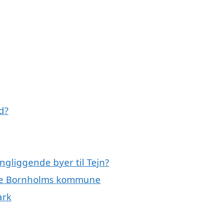
d?
ngliggende byer til Tejn?
hele Bornholms kommune
ark