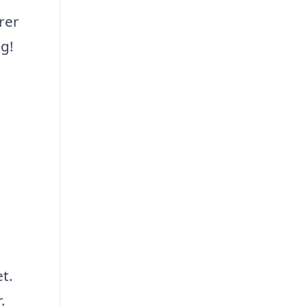
rer
ag!
t.
.