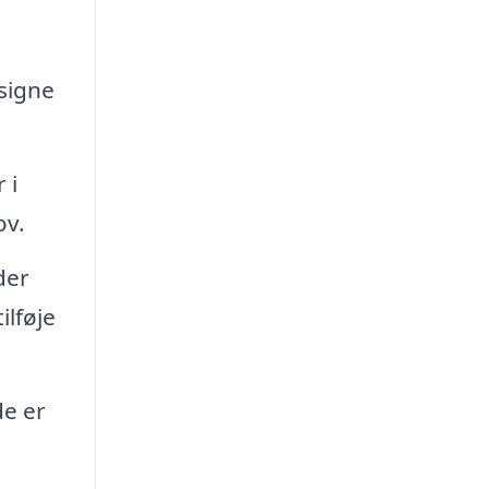
esigne
 i
ov.
der
ilføje
de er