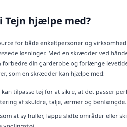
i Tejn hjælpe med?
source for både enkeltpersoner og virksomhed
lpassede løsninger. Med en skrædder ved hånd
an forbedre din garderobe og forlænge levetid
gaver, som en skrædder kan hjælpe med:
an tilpasse tøj for at sikre, at det passer per
ustering af skuldre, talje, ærmer og benlængde.
m at sy huller, lappe slidte områder eller ski
e yndlingstøj.