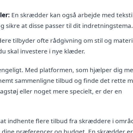
ler:
En skrædder kan også arbejde med tekstile
g sikre at disse passer til dit indretningstema.
re tilbyder ofte rådgivning om stil og materi
u skal investere i nye klæder.
lgængeligt. Med platformen, som hjælper dig me
nemt sammenligne tilbud og finde det rette 
dagstøj eller noget mere specielt, er der en
t indhente flere tilbud fra skræddere i områ
il dine præferencer og budget. En skrædder er