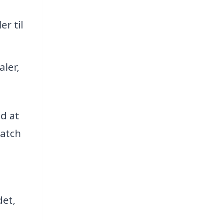
r til
aler,
d at
match
det,